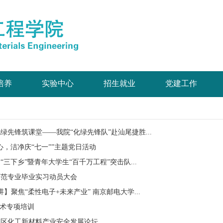
培养
实验中心
招生就业
党建工作
绿先锋筑课堂——我院“化绿先锋队”赴汕尾捷胜...
心，洁净庆“七一””主题党日活动
期“三下乡”暨青年大学生“百千万工程”突击队...
非师范专业毕业实习动员大会
讲】聚焦“柔性电子+未来产业” 南京邮电大学...
技术专项培训
惠阳区化工新材料产业安全发展论坛