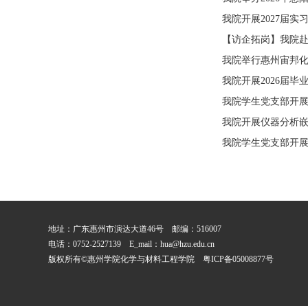
我院开展2027届实
【访企拓岗】我院
我院举行惠州宙邦
我院开展2026届
我院学生党支部开展
我院开展仪器分析
我院学生党支部开展
地址：广东惠州市演达大道46号 邮编：516007
电话：0752-2527139 E_mail：hua@hzu.edu.cn
版权所有©惠州学院化学与材料工程学院
粤ICP备05008877号